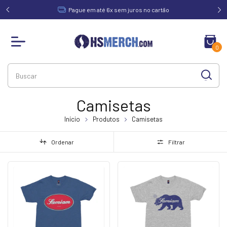
acima de
Pague em até 6x sem juros no cartão
0
Camisetas
Início
Produtos
Camisetas
Ordenar
Filtrar