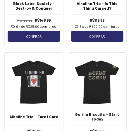
Black Label Society -
Alkaline Trio - Is This
Destroy & Conquer
Thing Cursed?
R$199,99
R$149,99
R$119,99
6
x de
R$25,00
sem juros
6
x de
R$20,00
sem juros
COMPRAR
COMPRAR
Gorilla Biscuits - Start
Alkaline Trio - Tarot Card
Today
R$119,99
R$119,99