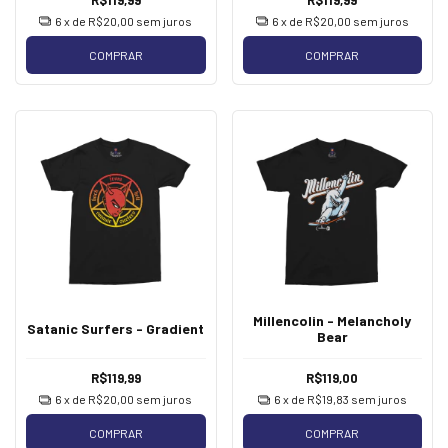
6
x de
R$20,00
sem juros
6
x de
R$20,00
sem juros
COMPRAR
COMPRAR
Millencolin - Melancholy
Satanic Surfers - Gradient
Bear
R$119,99
R$119,00
6
x de
R$20,00
sem juros
6
x de
R$19,83
sem juros
COMPRAR
COMPRAR