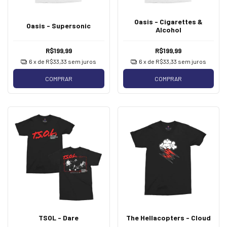
Oasis - Cigarettes &
Oasis - Supersonic
Alcohol
R$199,99
R$199,99
6
x de
R$33,33
sem juros
6
x de
R$33,33
sem juros
COMPRAR
COMPRAR
TSOL - Dare
The Hellacopters - Cloud