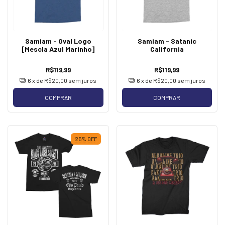
Samiam - Oval Logo
Samiam - Satanic
[Mescla Azul Marinho]
California
R$119,99
R$119,99
6
x de
R$20,00
sem juros
6
x de
R$20,00
sem juros
COMPRAR
COMPRAR
25
%
OFF