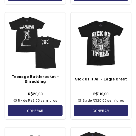
Teenage Bottlerocket -
Sick Of It All - Eagle Crest
Shredding
R$29,99
R$119,99
5
x de
R$6,00
sem juros
6
x de
R$20,00
sem juros
COMPRAR
COMPRAR