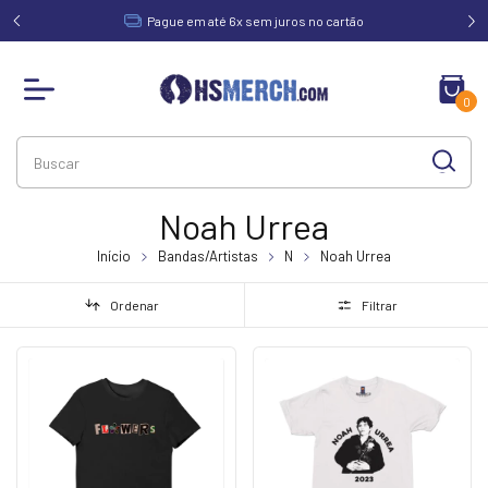
acima de
Pague em até 6x sem juros no cartão
0
Noah Urrea
Início
Bandas/Artistas
N
Noah Urrea
Ordenar
Filtrar