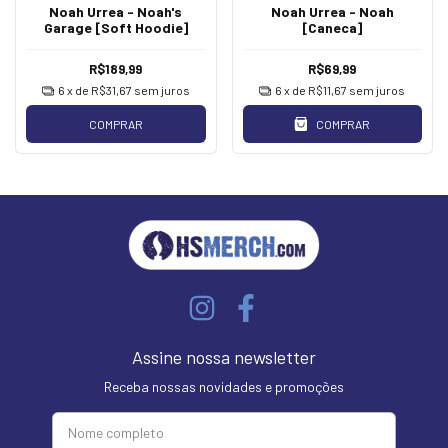
Noah Urrea - Noah's
Noah Urrea - Noah
Garage [Soft Hoodie]
[Caneca]
R$189,99
R$69,99
6
x de
R$31,67
sem juros
6
x de
R$11,67
sem juros
COMPRAR
COMPRAR
Assine nossa newsletter
Receba nossas novidades e promoções