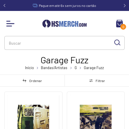
acima de
Pague em até 6x sem juros no cartão
0
Garage Fuzz
Início
Bandas/Artistas
G
Garage Fuzz
Ordenar
Filtrar