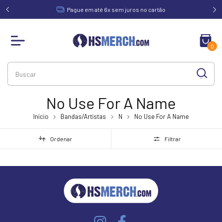
acima de
Pague em até 6x sem juros no cartão
0
No Use For A Name
Início
Bandas/Artistas
N
No Use For A Name
Ordenar
Filtrar