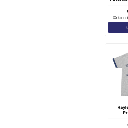
6
x de
Hayle
Pr