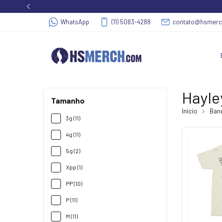
WhatsApp
(11) 5083-4288
contato@hsmer
Hayle
Tamanho
Início
Band
3g (11)
4g (11)
5g (2)
Xpp (1)
PP (10)
P (11)
M (11)