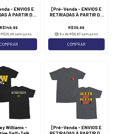
enda - ENVIOS E
[Pré-Venda - ENVIOS E
AS À PARTIR DE
RETIRADAS À PARTIR DE
ayley Williams -
13/08] Hayley Williams -
 Airlines [Bege e
Button Pack
R$149,99
R$39,99
Verde]
e
R$25,00
sem juros
6
x de
R$6,67
sem juros
COMPRAR
COMPRAR
ey Williams -
[Pré-Venda - ENVIOS E
ive Self-Talk
RETIRADAS À PARTIR DE