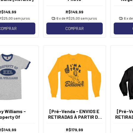
R$149,99
R$149,99
R$25,00
sem juros
6
x de
R$25,00
sem juros
6
x d
COMPRAR
COMPRAR
y Williams -
[Pré-Venda - ENVIOS E
[Pré-V
operty Of
RETIRADAS À PARTIR DE
RETIRAD
13/08] Hayley Williams -
13/08] H
True Believer [Manga
Glum 
R$149,99
R$179,99