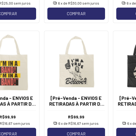
Longa]
R$25,00
sem juros
6
x de
R$30,00
sem juros
6
x d
COMPRAR
COMPRAR
nda - ENVIOS E
[Pré-Venda - ENVIOS E
[Pré-V
AS À PARTIR DE
RETIRADAS À PARTIR DE
RETIRAD
ayley Williams -
13/08] Hayley Williams -
13/08] H
A Band [Ecobag]
True Believer [Ecobag]
True
R$99,99
R$99,99
R$16,67
sem juros
6
x de
R$16,67
sem juros
6
x d
COMPRAR
COMPRAR