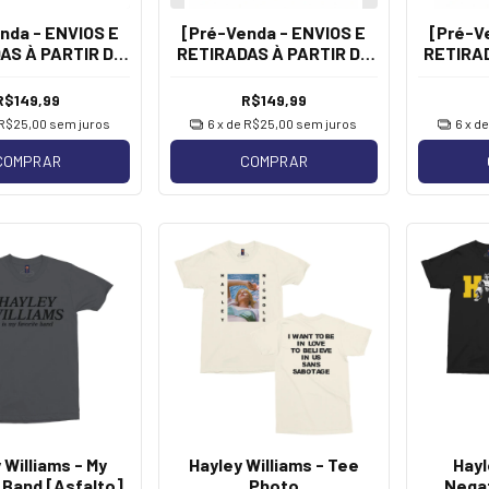
nda - ENVIOS E
[Pré-Venda - ENVIOS E
[Pré-V
AS À PARTIR DE
RETIRADAS À PARTIR DE
RETIRAD
ayley Williams -
13/08] Hayley Williams -
13/08] H
s Paramore
Williams Airlines [Bege e
Williams
R$149,99
R$149,99
Vermelho]
R$25,00
sem juros
6
x de
R$25,00
sem juros
6
x d
COMPRAR
COMPRAR
 Williams - My
Hayley Williams - Tee
Hayl
 Band [Asfalto]
Photo
Negat