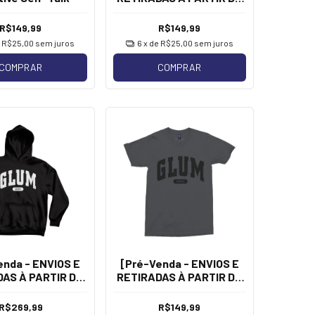
13/08] Hayley Williams -
I'm In A Band
R$149,99
R$149,99
e
R$25,00
sem juros
6
x de
R$25,00
sem juros
COMPRAR
COMPRAR
enda - ENVIOS E
[Pré-Venda - ENVIOS E
AS À PARTIR DE
RETIRADAS À PARTIR DE
ayley Williams -
13/08] Hayley Williams -
[Soft Hoodie]
Glum Tee
R$269,99
R$149,99