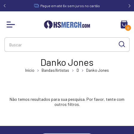
acima de
Pague em até 6x sem juros no cartão
0
Danko Jones
Início
Bandas/Artistas
D
Danko Jones
Não temos resultados para sua pesquisa. Por favor, tente com
outros filtros.