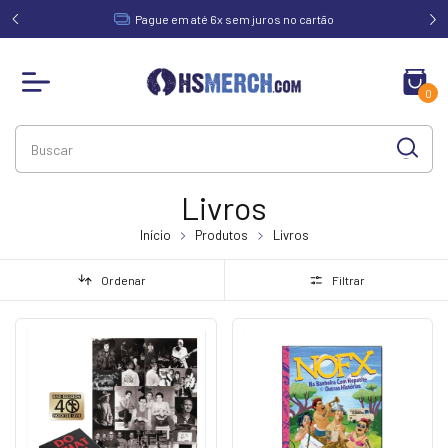
acima de
Pague em até 6x sem juros no cartão
0
Livros
Início
Produtos
Livros
Ordenar
Filtrar