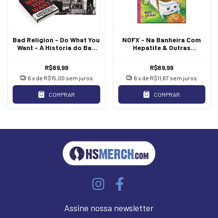
Bad Religion - Do What You
NOFX - Na Banheira Com
Want - A Historia do Bad
Hepatite & Outras
Religion [Livro]
Historias [Livro]
R$89,99
R$69,99
6
x de
R$15,00
sem juros
6
x de
R$11,67
sem juros
COMPRAR
COMPRAR
Assine nossa newsletter