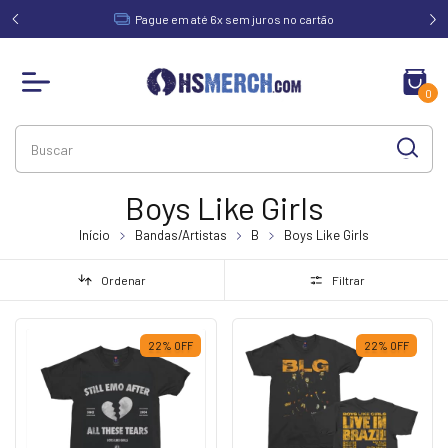
acima de
Pague em até 6x sem juros no cartão
0
Boys Like Girls
Início
Bandas/Artistas
B
Boys Like Girls
Ordenar
Filtrar
22
%
OFF
22
%
OFF