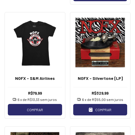
NOFX - S&M Airlines
NOFX - Silvertone [LP]
R$79,99
R$329,99
6
x de
R$13,33
sem juros
6
x de
R$55,00
sem juros
COMPRAR
COMPRAR