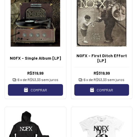
NOFX - First Ditch Effort
NOFX - Single Album [LP]
[LP]
R$319,99
R$319,99
6
x de
R$53,33
sem juros
6
x de
R$53,33
sem juros
COMPRAR
COMPRAR