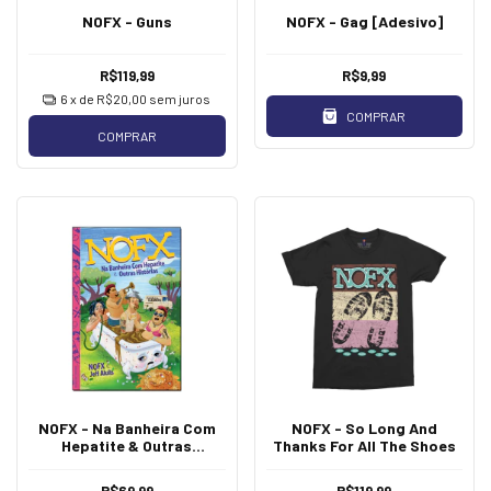
NOFX - Guns
NOFX - Gag [Adesivo]
R$119,99
R$9,99
6
x de
R$20,00
sem juros
COMPRAR
COMPRAR
NOFX - Na Banheira Com
NOFX - So Long And
Hepatite & Outras
Thanks For All The Shoes
Historias [Livro]
R$69,99
R$119,99