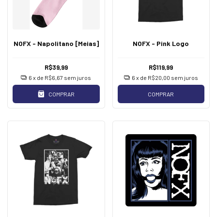
NOFX - Napolitano [Meias]
NOFX - Pink Logo
R$39,99
R$119,99
6
x de
R$6,67
sem juros
6
x de
R$20,00
sem juros
COMPRAR
COMPRAR