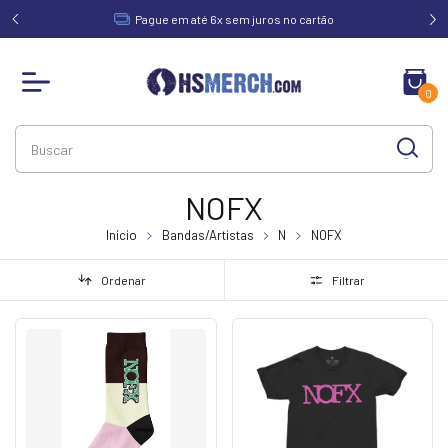
acima de
Pague em até 6x sem juros no cartão
0
NOFX
Início
Bandas/Artistas
N
NOFX
Ordenar
Filtrar