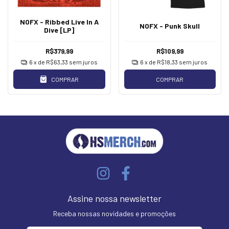
NOFX - Ribbed Live In A
NOFX - Punk Skull
Dive [LP]
R$379,99
R$109,99
6
x de
R$63,33
sem juros
6
x de
R$18,33
sem juros
COMPRAR
COMPRAR
Assine nossa newsletter
Receba nossas novidades e promoções