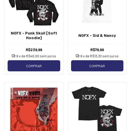
NOFX - Punk Skull [Soft
NOFX - Sid & Nancy
Hoodie]
R$239,99
R$79,99
6
x de
R$40,00
sem juros
6
x de
R$13,33
sem juros
COMPRAR
COMPRAR