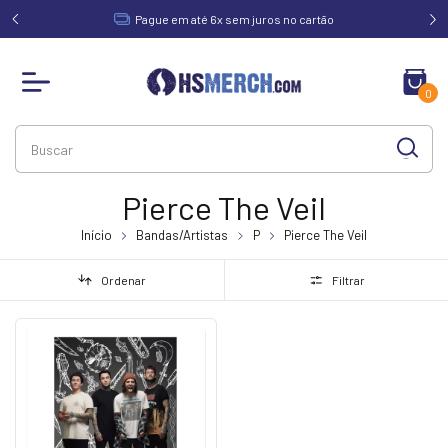
acima de
Pague em até 6x sem juros no cartão
0
Pierce The Veil
Início
Bandas/Artistas
P
Pierce The Veil
Ordenar
Filtrar