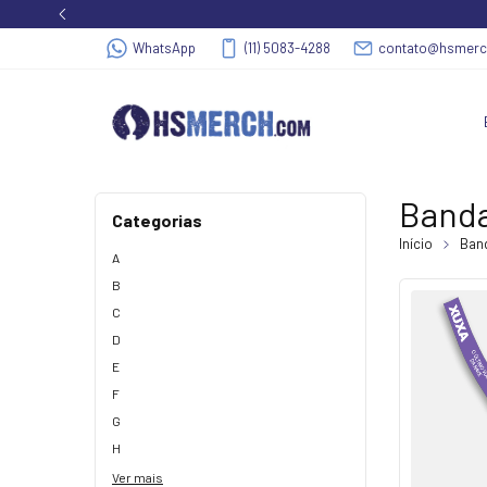
WhatsApp
(11) 5083-4288
contato@hsmer
Banda
Categorias
Início
Band
A
B
C
D
E
F
G
H
Ver mais