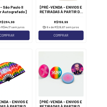
- São Paulo II
[PRÉ-VENDA - ENVIOS E
r Autografado]
RETIRADAS À PARTIR DE
20/08] Xuxa - Retrô
Logo
R$264,99
R$159,99
e
R$44,17
sem juros
6
x de
R$26,67
sem juros
COMPRAR
COMPRAR
NDA - ENVIOS E
[PRÉ-VENDA - ENVIOS E
AS À PARTIR DE
RETIRADAS À PARTIR DE