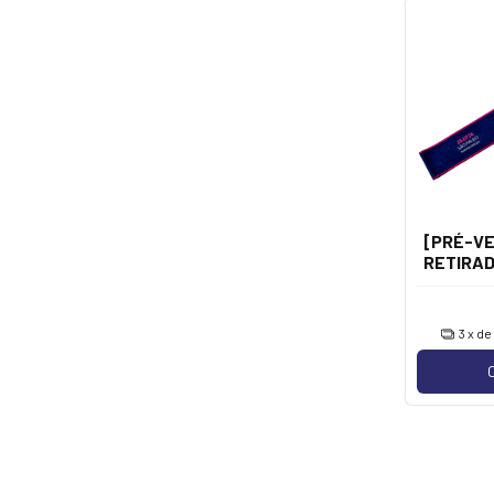
[PRÉ-VE
RETIRAD
20/08
[Faix
3
x d