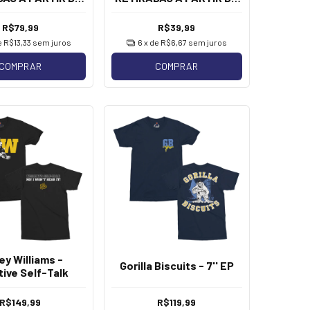
] Xuxa - Tour
20/08] Xuxa - Tour [Pack
[Leque]
de Bottons]
R$79,99
R$39,99
e
R$13,33
sem juros
6
x de
R$6,67
sem juros
COMPRAR
COMPRAR
ey Williams -
Gorilla Biscuits - 7'' EP
ive Self-Talk
R$149,99
R$119,99