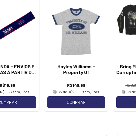
NDA - ENVIOS E
Hayley Williams -
Bring M
AS À PARTIR DE
Property Of
Corrupti
] Xuxa - Logo
a de Cabeça]
R$19,99
R$149,99
R$23
e
R$6,66
sem juros
6
x de
R$25,00
sem juros
6
x d
COMPRAR
COMPRAR