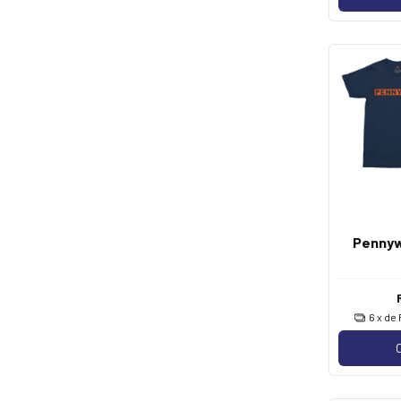
Pennyw
6
x de