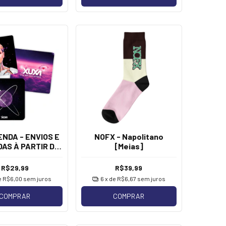
NDA - ENVIOS E
NOFX - Napolitano
AS À PARTIR DE
[Meias]
uxa - Tour [Pack
 adesivos]
R$29,99
R$39,99
e
R$6,00
sem juros
6
x de
R$6,67
sem juros
COMPRAR
COMPRAR