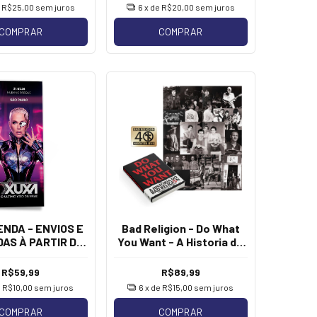
e
R$25,00
sem juros
6
x de
R$20,00
sem juros
COMPRAR
COMPRAR
NDA - ENVIOS E
Bad Religion - Do What
AS À PARTIR DE
You Want - A Historia do
Xuxa - São Paulo
Bad Religion [Livro]
[Imã]
R$59,99
R$89,99
e
R$10,00
sem juros
6
x de
R$15,00
sem juros
COMPRAR
COMPRAR