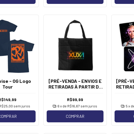
ise - OG Logo
[PRÉ-VENDA - ENVIOS E
[PRÉ-VE
Tour
RETIRADAS À PARTIR DE
RETIRAD
20/08] Xuxa - Logo
20/08] X
[Ecobag]
de
R$149,99
R$99,99
R$25,00
sem juros
6
x de
R$16,67
sem juros
5
x d
COMPRAR
COMPRAR