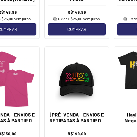
20/08
R$149,99
R$149,99
R$25,00
sem juros
6
x de
R$25,00
sem juros
6
x d
COMPRAR
COMPRAR
NDA - ENVIOS E
[PRÉ-VENDA - ENVIOS E
Hayl
AS À PARTIR DE
RETIRADAS À PARTIR DE
Negat
 Xuxa - Beijo
20/08] Xuxa - Logo
[Boné]
R$159,99
R$149,99