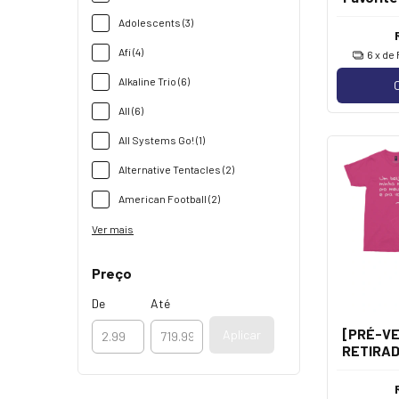
Adolescents (3)
Afi (4)
6
x de
Alkaline Trio (6)
All (6)
All Systems Go! (1)
Alternative Tentacles (2)
American Football (2)
Ver mais
Preço
De
Até
[PRÉ-VE
Aplicar
RETIRAD
20/08]