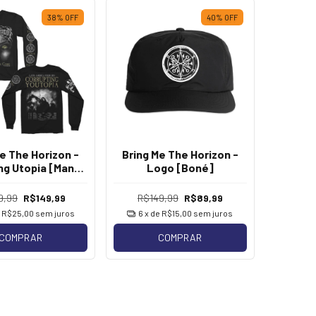
38
%
OFF
40
%
OFF
e The Horizon -
Bring Me The Horizon -
ng Utopia [Manga
Logo [Boné]
Longa]
9,99
R$149,99
R$149,99
R$89,99
e
R$25,00
sem juros
6
x de
R$15,00
sem juros
COMPRAR
COMPRAR