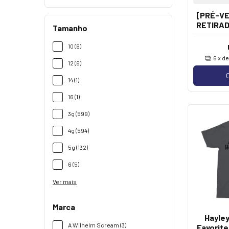
[PRÉ-VE
RETIRAD
Tamanho
20/08
10 (6)
6
x d
12 (6)
14 (1)
16 (1)
3g (599)
4g (594)
5g (132)
6 (5)
Ver mais
Marca
Hayley
A Wilhelm Scream (3)
Favorite