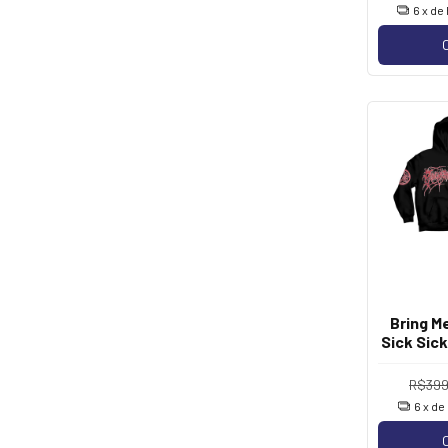
6
x de
Bring M
Sick Sic
R$399
6
x de