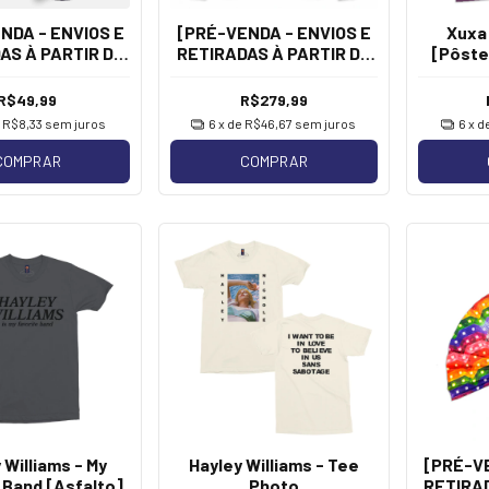
NDA - ENVIOS E
[PRÉ-VENDA - ENVIOS E
Xuxa 
AS À PARTIR DE
RETIRADAS À PARTIR DE
[Pôste
] Xuxa - Tour
20/08] Xuxa - Neon X
[Copo]
[Soft Hoodie]
R$49,99
R$279,99
e
R$8,33
sem juros
6
x de
R$46,67
sem juros
6
x d
COMPRAR
COMPRAR
 Williams - My
Hayley Williams - Tee
[PRÉ-VE
 Band [Asfalto]
Photo
RETIRAD