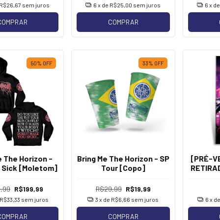
R$26,67
sem juros
6
x de
R$25,00
sem juros
6
x d
COMPRAR
COMPRAR
50
%
OFF
33
%
OFF
e The Horizon -
Bring Me The Horizon - SP
[PRÉ-VE
k Sick [Moletom]
Tour [Copo]
RETIRAD
20/08] 
,99
R$199,99
R$29,99
R$19,99
R$33,33
sem juros
3
x de
R$6,66
sem juros
6
x d
COMPRAR
COMPRAR