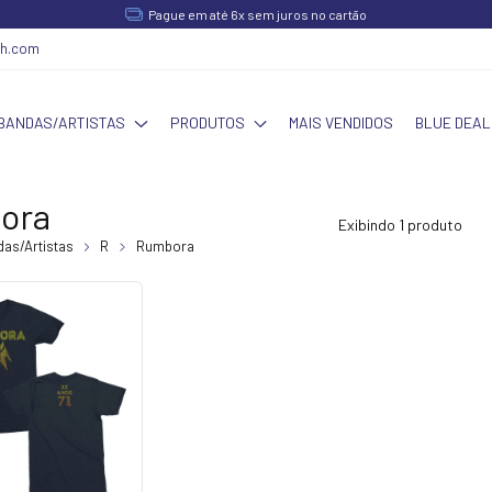
Pague em até 6x sem juros no cartão
ch.com
BANDAS/ARTISTAS
PRODUTOS
MAIS VENDIDOS
BLUE DEAL
ora
Exibindo 1 produto
as/Artistas
R
Rumbora