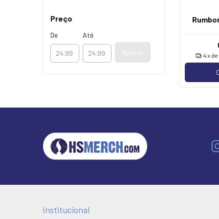
Preço
Rumbor
De
Até
Aplicar
4
x d
Institucional