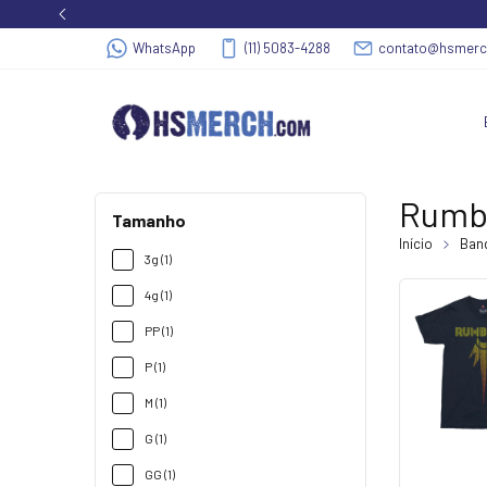
WhatsApp
(11) 5083-4288
contato@hsmer
Rumb
Tamanho
Início
Band
3g (1)
4g (1)
PP (1)
P (1)
M (1)
G (1)
GG (1)