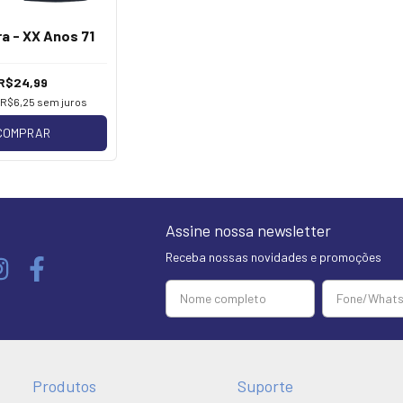
a - XX Anos 71
R$24,99
e
R$6,25
sem juros
COMPRAR
Assine nossa newsletter
Receba nossas novidades e promoções
Produtos
Suporte