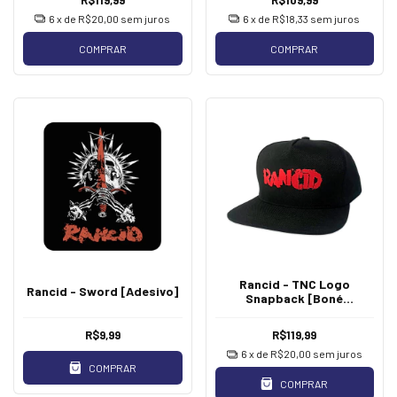
6
x de
R$20,00
sem juros
6
x de
R$18,33
sem juros
COMPRAR
COMPRAR
Rancid - TNC Logo
Rancid - Sword [Adesivo]
Snapback [Boné
Vermelho]
R$9,99
R$119,99
6
x de
R$20,00
sem juros
COMPRAR
COMPRAR