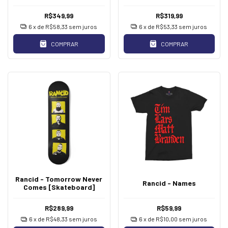
R$349,99
R$319,99
6
x de
R$58,33
sem juros
6
x de
R$53,33
sem juros
COMPRAR
COMPRAR
Rancid - Tomorrow Never
Rancid - Names
Comes [Skateboard]
R$289,99
R$59,99
6
x de
R$48,33
sem juros
6
x de
R$10,00
sem juros