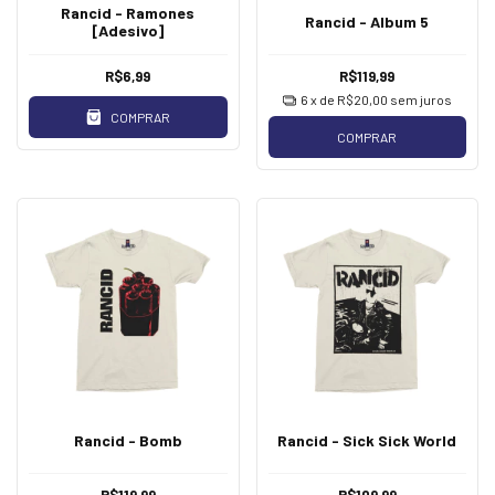
Rancid - Ramones
Rancid - Album 5
[Adesivo]
R$6,99
R$119,99
6
x de
R$20,00
sem juros
COMPRAR
COMPRAR
Rancid - Bomb
Rancid - Sick Sick World
R$119,99
R$109,99