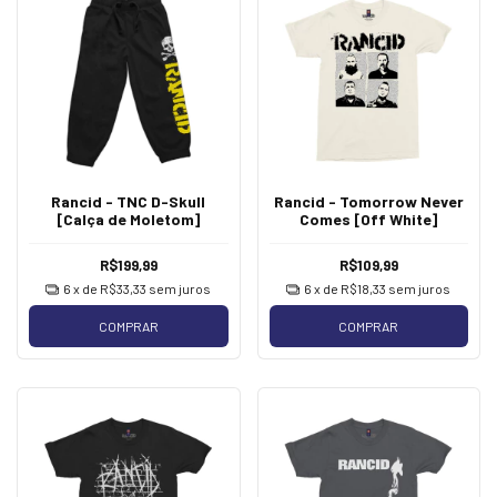
Rancid - TNC D-Skull
Rancid - Tomorrow Never
[Calça de Moletom]
Comes [Off White]
R$199,99
R$109,99
6
x de
R$33,33
sem juros
6
x de
R$18,33
sem juros
COMPRAR
COMPRAR