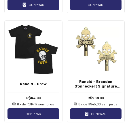
COMPRAR
COMPRAR
Rancid - Branden
Rancid - Crew
Steineckert Signature
Drum Key Golden [Chave
de Bateria]
R$84,99
R$269,99
6
x de
R$14,17
sem juros
6
x de
R$45,00
sem juros
COMPRAR
COMPRAR