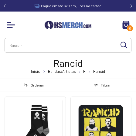
acima de
Pague em até 6x sem juros no cartão
0
Rancid
Início
Bandas/Artistas
R
Rancid
Ordenar
Filtrar