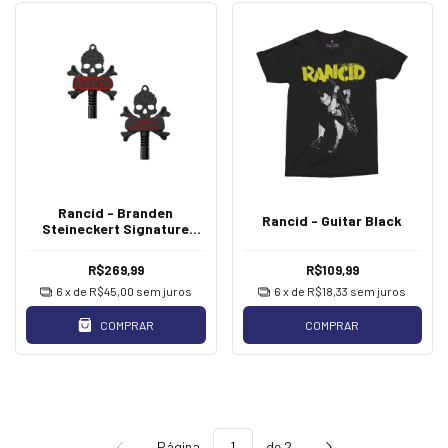
Rancid - Branden
Rancid - Guitar Black
Steineckert Signature
Drum Key Black Nickel
[Chave de Bateria]
R$269,99
R$109,99
6
x de
R$45,00
sem juros
6
x de
R$18,33
sem juros
COMPRAR
COMPRAR
Página
de 2