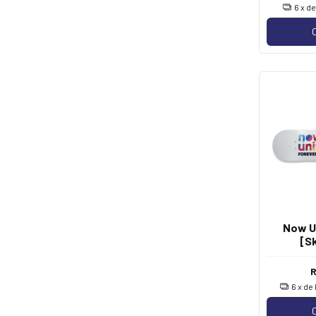
6
x d
Now Un
[S
Aut
6
x de