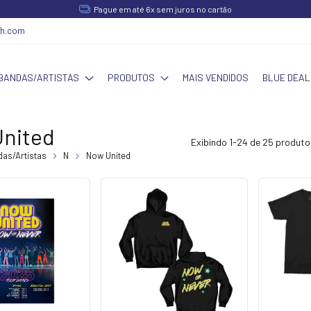
Pague em até 6x sem juros no cartão
ch.com
BANDAS/ARTISTAS
PRODUTOS
MAIS VENDIDOS
BLUE DEAL
nited
Exibindo 1-24 de 25 produto
as/Artistas
N
Now United