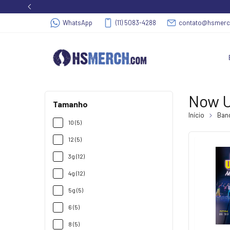
WhatsApp
(11) 5083-4288
contato@hsmer
Now U
Tamanho
Início
Band
10 (5)
12 (5)
3g (12)
4g (12)
5g (5)
6 (5)
8 (5)