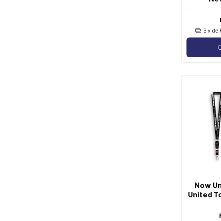
6
x de
Now Un
United T