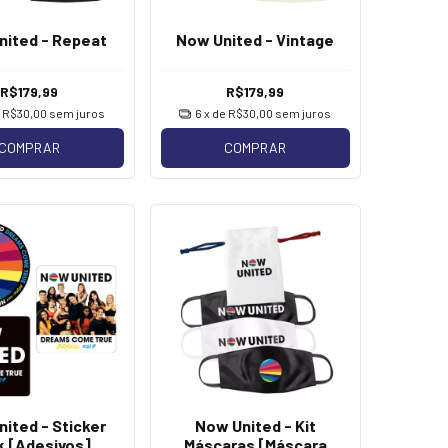
nited - Repeat
Now United - Vintage
R$179,99
R$179,99
e
R$30,00
sem juros
6
x de
R$30,00
sem juros
COMPRAR
COMPRAR
ited - Sticker
Now United - Kit
k [Adesivos]
Máscaras [Máscara