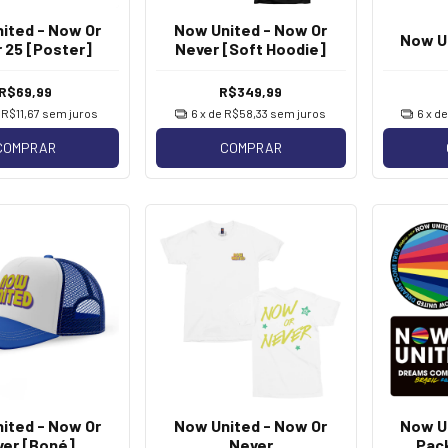
ited - Now Or
Now United - Now Or
Now U
 25 [Poster]
Never [Soft Hoodie]
R$69,99
R$349,99
e
R$11,67
sem juros
6
x de
R$58,33
sem juros
6
x d
COMPRAR
COMPRAR
ited - Now Or
Now United - Now Or
Now Un
er [Boné]
Never
Pac