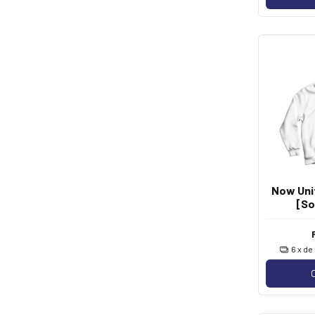
Now Unit
[So
6
x de