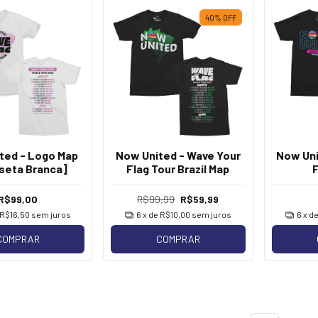
40
%
OFF
ted - Logo Map
Now United - Wave Your
Now Uni
seta Branca]
Flag Tour Brazil Map
R$99,00
R$99,99
R$59,99
R$16,50
sem juros
6
x de
R$10,00
sem juros
6
x d
COMPRAR
COMPRAR