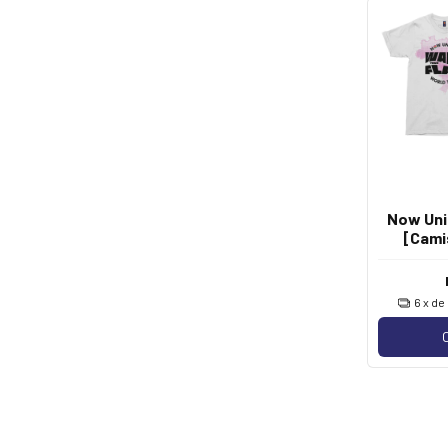
Now Uni
[Cami
6
x de