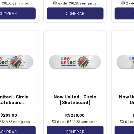
e
R$8,33
sem juros
4
x de
R$6,25
sem juros
2
x 
COMPRAR
COMPRAR
ited - Circle
Now United - Circle
Now Un
kateboard
[Skateboard]
U
ografado]
[S
R$299,00
R$299,00
R$49,83
sem juros
6
x de
R$49,83
sem juros
6
x d
COMPRAR
COMPRAR