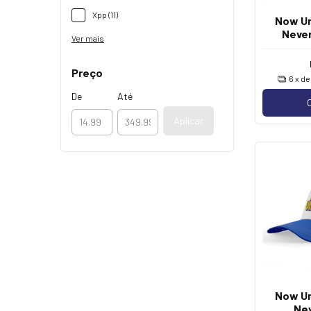
Xpp (11)
Now Un
Never
Ver mais
Preço
6
x d
De
Até
Aplicar
Now Un
Nev