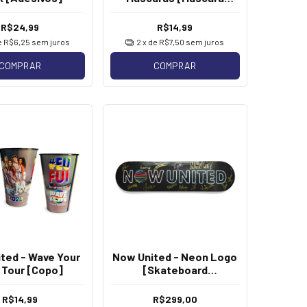
Reutilizável]
R$24,99
R$14,99
e
R$6,25
sem juros
2
x de
R$7,50
sem juros
COMPRAR
COMPRAR
ted - Wave Your
Now United - Neon Logo
 Tour [Copo]
[Skateboard
Autografado]
R$14,99
R$299,00