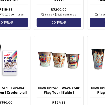
R$119,99
R$200,00
R$20,00
sem juros
6
x de
R$33,33
sem juros
4
x d
COMPRAR
COMPRAR
ited - Forever
Now United - Wave Your
Now Uni
our [Credencial]
Flag Tour [Balde]
Flag
R$50,00
R$24,99