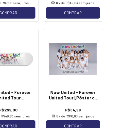
de
R$7,50
sem juros
6
x de
R$49,83
sem juros
COMPRAR
COMPRAR
ited - Forever
Now United - Forever
nited Tour
United Tour [Pôster c/
kateboard]
Tubo]
R$299,00
R$64,99
e
R$49,83
sem juros
6
x de
R$10,83
sem juros
COMPRAR
COMPRAR