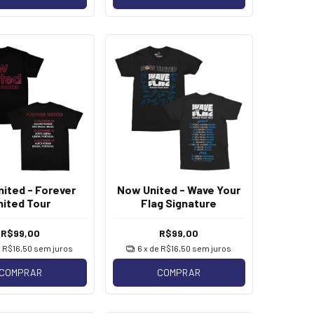
ited - Forever
Now United - Wave Your
nited Tour
Flag Signature
R$99,00
R$99,00
e
R$16,50
sem juros
6
x de
R$16,50
sem juros
COMPRAR
COMPRAR