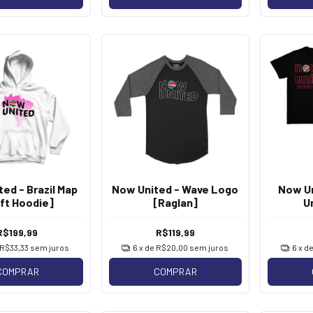
ed - Brazil Map
Now United - Wave Logo
Now Un
ft Hoodie]
[Raglan]
U
R$199,99
R$119,99
R$33,33
sem juros
6
x de
R$20,00
sem juros
6
x d
COMPRAR
COMPRAR