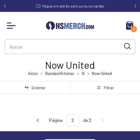
acima de
Pague em até 6x sem juros no cartão
0
Now United
Início
Bandas/Artistas
N
Now United
Ordenar
Filtrar
Página
de 2