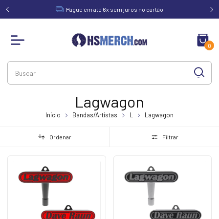
acima de
Pague em até 6x sem juros no cartão
0
Lagwagon
Início
Bandas/Artistas
L
Lagwagon
Ordenar
Filtrar