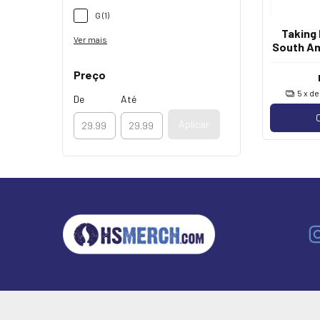
G (1)
Taking
Ver mais
South Am
Preço
5
x d
De
Até
Aplicar