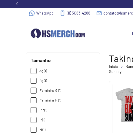
WhatsApp
(11) 5083-4288
contato@hsmer
Takin
Tamanho
Início
Band
3g (1)
Sunday
4g (1)
Feminina G (1)
Feminina M (1)
PP (1)
P (1)
M (1)