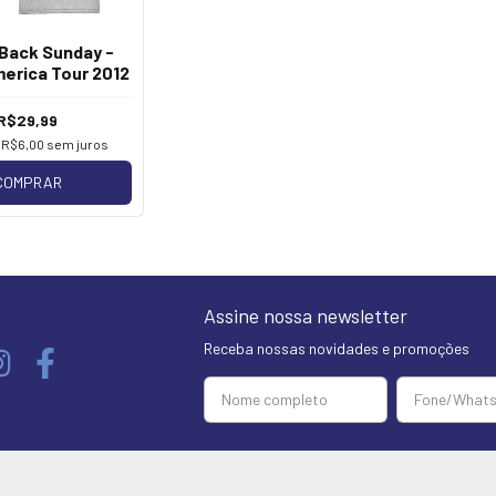
 Back Sunday -
erica Tour 2012
R$29,99
e
R$6,00
sem juros
COMPRAR
Assine nossa newsletter
Receba nossas novidades e promoções