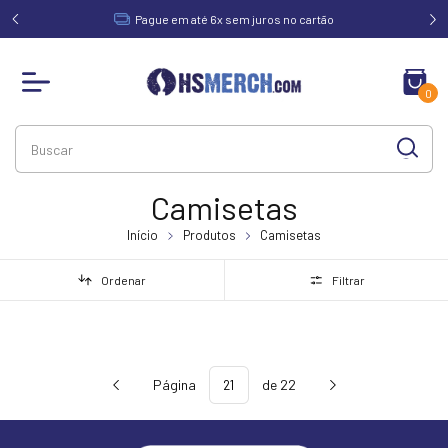
acima de
Pague em até 6x sem juros no cartão
0
Camisetas
Início
Produtos
Camisetas
Ordenar
Filtrar
Página
de 22