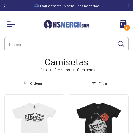
acima de
Pague em até 6x sem juros no cartão
0
Camisetas
Início
Produtos
Camisetas
Ordenar
Filtrar