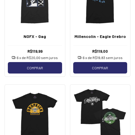
NOFX - Gag
Millencolin - Eagle Orebro
R$119,99
R$119,00
6
x de
R$20,00
sem juros
6
x de
R$19,83
sem juros
COMPRAR
COMPRAR