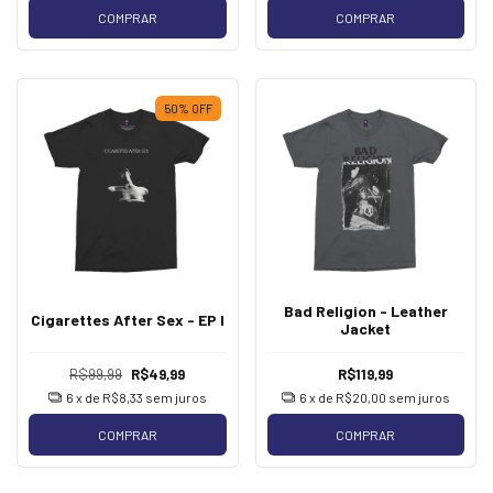
COMPRAR
COMPRAR
50
%
OFF
Bad Religion - Leather
Cigarettes After Sex - EP I
Jacket
R$99,99
R$49,99
R$119,99
6
x de
R$8,33
sem juros
6
x de
R$20,00
sem juros
COMPRAR
COMPRAR