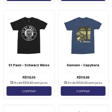
St Pauli - Schwarz Weiss
Samiam - Capybara
R$119,00
R$119,99
6
x de
R$19,83
sem juros
6
x de
R$20,00
sem juros
COMPRAR
COMPRAR