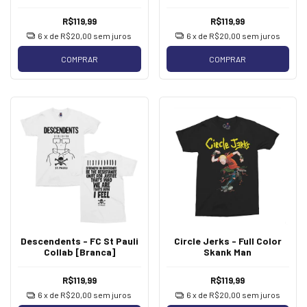
R$119,99
R$119,99
6
x de
R$20,00
sem juros
6
x de
R$20,00
sem juros
COMPRAR
COMPRAR
Descendents - FC St Pauli
Circle Jerks - Full Color
Collab [Branca]
Skank Man
R$119,99
R$119,99
6
x de
R$20,00
sem juros
6
x de
R$20,00
sem juros