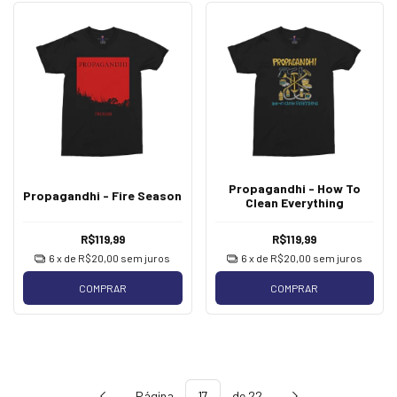
Propagandhi - How To
Propagandhi - Fire Season
Clean Everything
R$119,99
R$119,99
6
x de
R$20,00
sem juros
6
x de
R$20,00
sem juros
COMPRAR
COMPRAR
Página
de 22