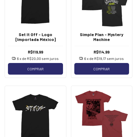
Set It Off - Logo
Simple Plan - Mystery
[Importada México]
Machine
R$119,99
R$114,99
6
x de
R$20,00
sem juros
6
x de
R$19,17
sem juros
COMPRAR
COMPRAR