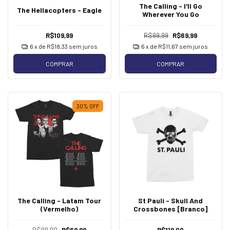
The Calling - I'll Go
The Hellacopters - Eagle
Wherever You Go
R$109,99
R$99,99
R$69,99
6
x de
R$18,33
sem juros
6
x de
R$11,67
sem juros
COMPRAR
COMPRAR
30
%
OFF
The Calling - Latam Tour
St Pauli - Skull And
(Vermelho)
Crossbones [Branco]
R$99,90
R$69,99
R$119,00