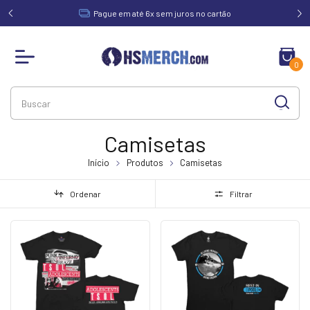
acima de
Pague em até 6x sem juros no cartão
0
Camisetas
Início
Produtos
Camisetas
Ordenar
Filtrar