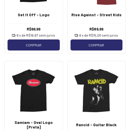
Set It Off - Logo
Rise Against - Street Kids
R$99,99
R$89,99
6
x de
R$16,67
sem juros
6
x de
R$15,00
sem juros
COMPRAR
COMPRAR
Samiam - Oval Logo
Rancid - Guitar Black
[Preta]