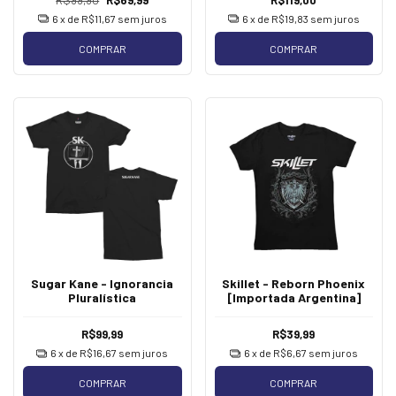
6
x de
R$11,67
sem juros
6
x de
R$19,83
sem juros
COMPRAR
COMPRAR
Sugar Kane - Ignorancia
Skillet - Reborn Phoenix
Pluralística
[Importada Argentina]
R$99,99
R$39,99
6
x de
R$16,67
sem juros
6
x de
R$6,67
sem juros
COMPRAR
COMPRAR