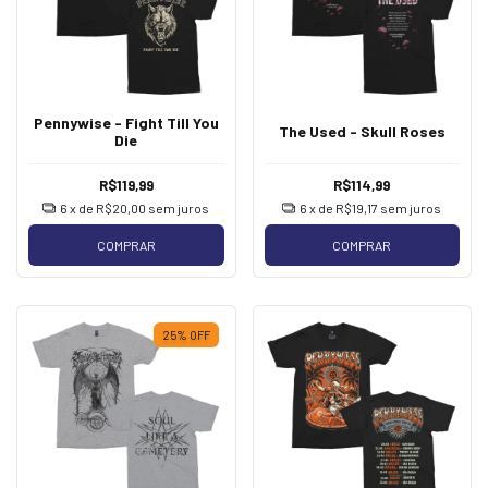
Pennywise - Fight Till You
The Used - Skull Roses
Die
R$119,99
R$114,99
6
x de
R$20,00
sem juros
6
x de
R$19,17
sem juros
COMPRAR
COMPRAR
25
%
OFF