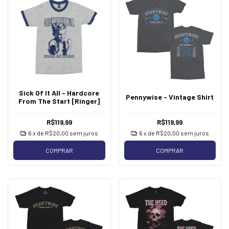
Sick Of It All - Hardcore
Pennywise - Vintage Shirt
From The Start [Ringer]
R$119,99
R$119,99
6
x de
R$20,00
sem juros
6
x de
R$20,00
sem juros
COMPRAR
COMPRAR