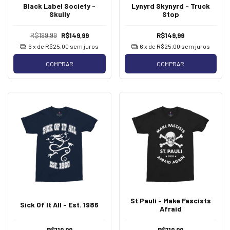
Black Label Society -
Lynyrd Skynyrd - Truck
Skully
Stop
R$199,99
R$149,99
R$149,99
6
x de
R$25,00
sem juros
6
x de
R$25,00
sem juros
COMPRAR
COMPRAR
St Pauli - Make Fascists
Sick Of It All - Est. 1986
Afraid
R$119,99
R$119,99