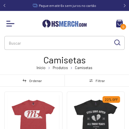
acima de
Pague em até 6x sem juros no cartão
0
Camisetas
Início
Produtos
Camisetas
Ordenar
Filtrar
22
%
OFF