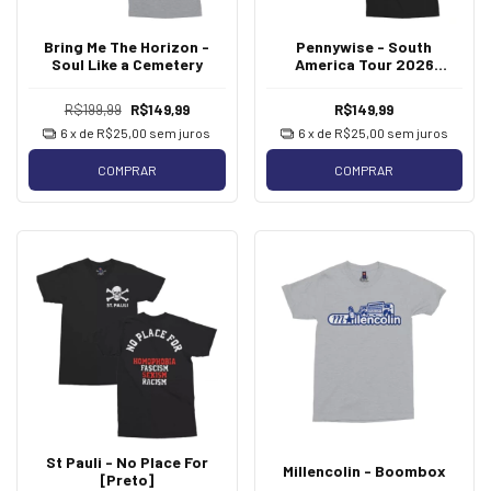
Bring Me The Horizon -
Pennywise - South
Soul Like a Cemetery
America Tour 2026
[Laranja]
R$199,99
R$149,99
R$149,99
6
x de
R$25,00
sem juros
6
x de
R$25,00
sem juros
COMPRAR
COMPRAR
St Pauli - No Place For
Millencolin - Boombox
[Preto]