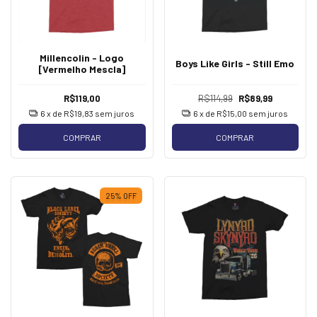
Millencolin - Logo
Boys Like Girls - Still Emo
[Vermelho Mescla]
R$119,00
R$114,99
R$89,99
6
x de
R$19,83
sem juros
6
x de
R$15,00
sem juros
COMPRAR
COMPRAR
25
%
OFF