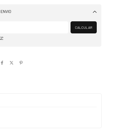
 ENVIO
Alterar CEP
CALCULAR
EP