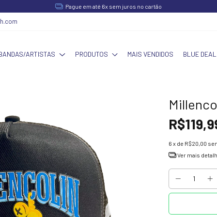
Pague em até 6x sem juros no cartão
ch.com
BANDAS/ARTISTAS
PRODUTOS
MAIS VENDIDOS
BLUE DEAL
Millenco
R$119,9
6
x de
R$20,00
sem
Ver mais detal