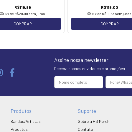
R$119,99
R$119,00
6
x de
R$20,00
sem juros
6
x de
R$19,83
sem juros
COMPRAR
COMPRAR
Assine nossa newsletter
Receba nossas novidades e promoções
Produtos
Suporte
Bandas/Artistas
Sobre a HS Merch
Produtos
Contato