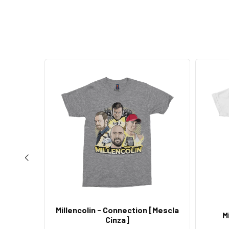
Millencolin - Connection [Mescla
ebro
M
Cinza]