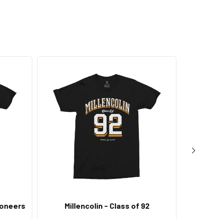
ioneers
Millencolin - Class of 92
Millen