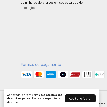
de milhares de clientes em seu catálogo de
produções.
Formas de pagamento
Ao navegar por este site
você aceita o uso
Aceitar e fechar
de cookies
para agilizar a sua experiência
Millencolin - SOS [Boné]
- HS MERCH
de compra.
©2026. HSMERCH LTDA - 58051075000181. Todos os direitos reser