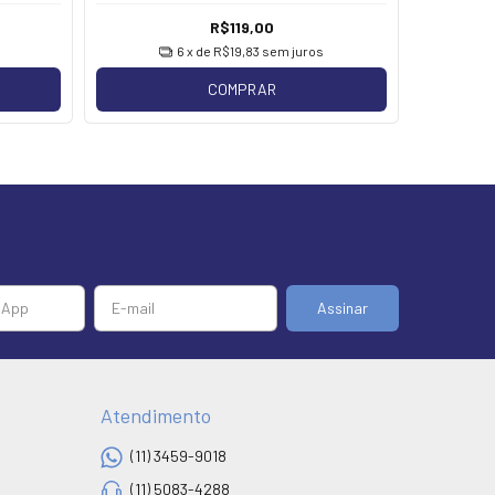
R$119,00
6
x de
R$19,83
sem juros
COMPRAR
Atendimento
(11) 3459-9018
(11) 5083-4288