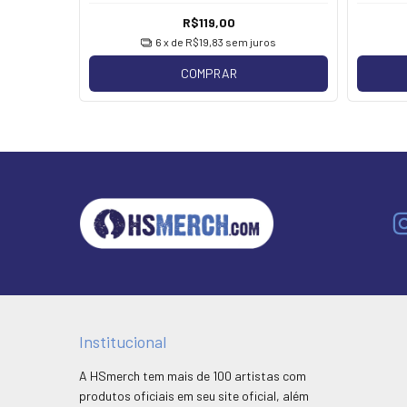
R$119,00
os
6
x de
R$19,83
sem juros
COMPRAR
Institucional
A HSmerch tem mais de 100 artistas com
produtos oficiais em seu site oficial, além