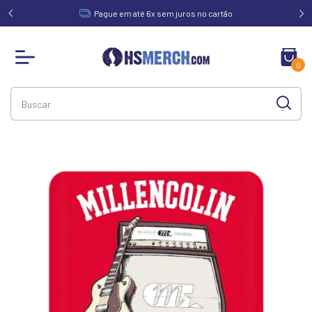
acima de
Pague em até 6x sem juros no cartão
0