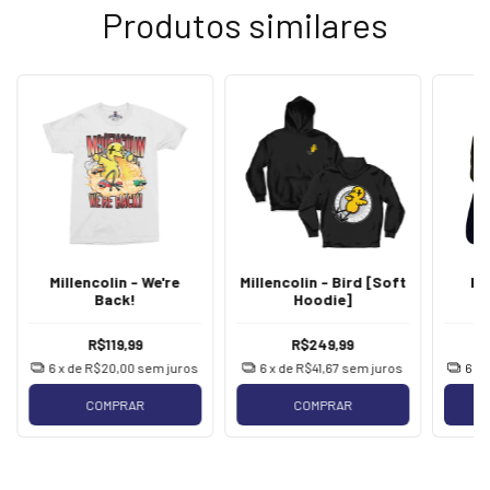
Produtos similares
Millencolin - We're
Millencolin - Bird [Soft
Mi
Back!
Hoodie]
R$119,99
R$249,99
6
x de
R$20,00
sem juros
6
x de
R$41,67
sem juros
6
x 
COMPRAR
COMPRAR