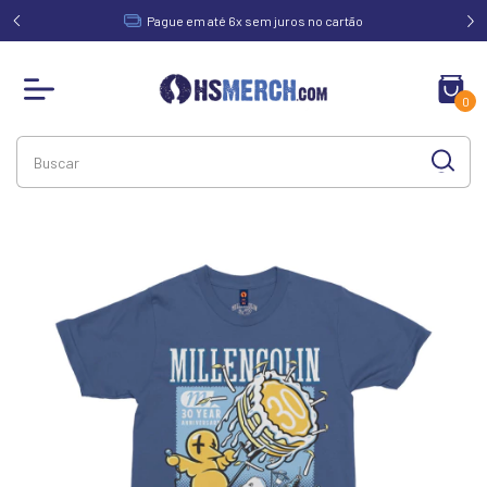
acima de
Pague em até 6x sem juros no cartão
0