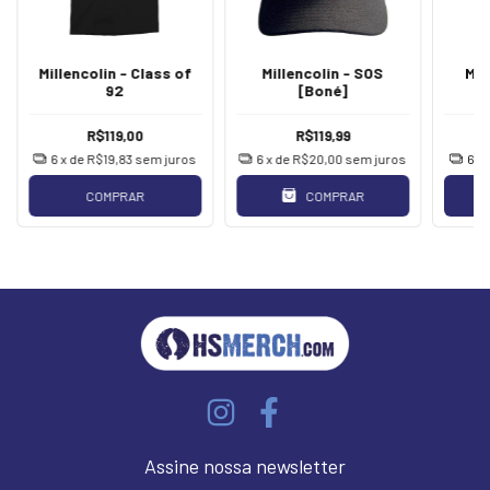
Millencolin - Class of
Millencolin - SOS
Mil
92
[Boné]
R$119,00
R$119,99
6
x de
R$19,83
sem juros
6
x de
R$20,00
sem juros
6
x
COMPRAR
COMPRAR
Assine nossa newsletter