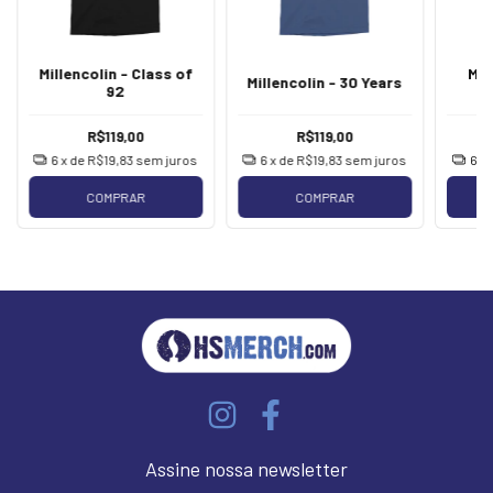
Millencolin - Class of
Mil
Millencolin - 30 Years
92
R$119,00
R$119,00
6
x de
R$19,83
sem juros
6
x de
R$19,83
sem juros
6
x
COMPRAR
COMPRAR
Assine nossa newsletter