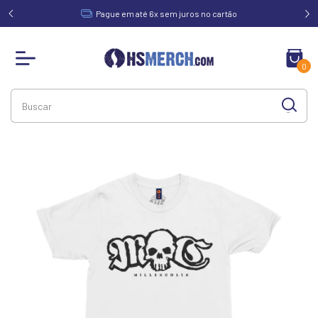
acima de
Pague em até 6x sem juros no cartão
0