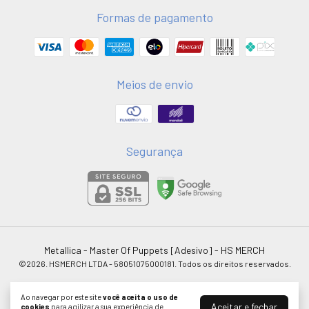
Formas de pagamento
Meios de envio
Segurança
Metallica - Master Of Puppets [Adesivo]
- HS MERCH
©2026. HSMERCH LTDA - 58051075000181. Todos os direitos reservados.
Ao navegar por este site
você aceita o uso de
Aceitar e fechar
cookies
para agilizar a sua experiência de