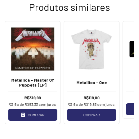
Produtos similares
Metallica - Master Of
Me
Metallica - One
Puppets [LP]
J
R$319,99
R$119,00
6
x de
R$53,33
sem juros
6
x de
R$19,83
sem juros
COMPRAR
COMPRAR