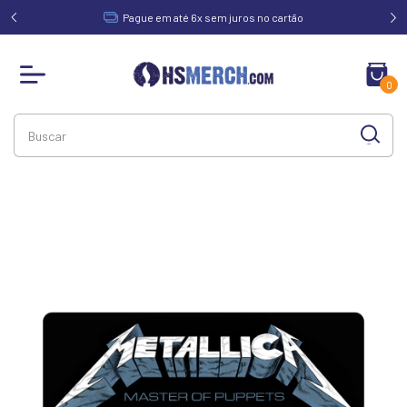
acima de
Pague em até 6x sem juros no cartão
0