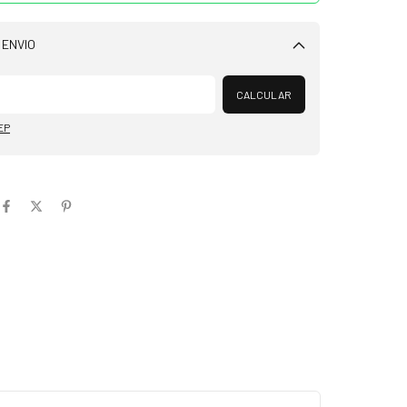
 ENVIO
Alterar CEP
CALCULAR
EP