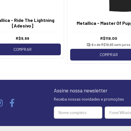
llica - Ride The Lightning
Metallica - Master Of Pu
[Adesivo]
R$9,99
R$119,00
6
x de
R$19,83
sem juros
COMPRAR
COMPRAR
Assine nossa newsletter
Receba nossas novidades e promoções