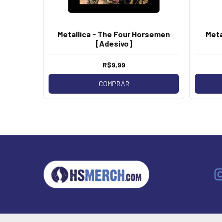
Metallica - The Four Horsemen
Meta
Adesivo]
[Adesivo]
R$9,99
COMPRAR