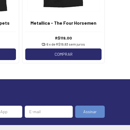
ppets
Metallica - The Four Horsemen
Me
R$119,00
6
x de
R$19,83
sem juros
COMPRAR