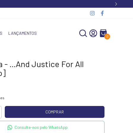
S
LANÇAMENTOS
0
a - ...And Justice For All
o]
hes
Consulte-nos pelo WhatsApp