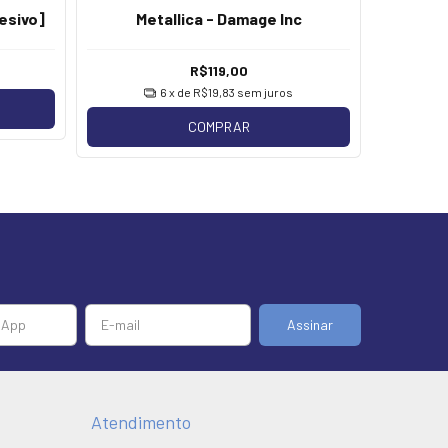
esivo]
Metallica - Damage Inc
R$119,00
6
x de
R$19,83
sem juros
COMPRAR
Atendimento