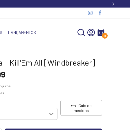
S
LANÇAMENTOS
0
a - Kill'Em All [Windbreaker]
99
 juros
hes
Guia de
medidas