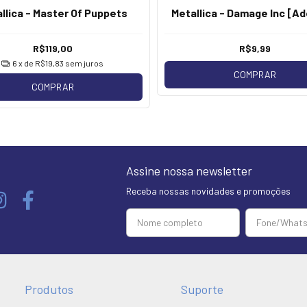
llica - Master Of Puppets
Metallica - Damage Inc [Ad
R$119,00
R$9,99
6
x de
R$19,83
sem juros
COMPRAR
COMPRAR
Assine nossa newsletter
Receba nossas novidades e promoções
Produtos
Suporte