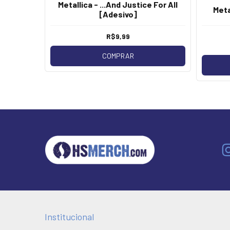
Metallica - ...And Justice For All
orsemen
Meta
[Adesivo]
R$9,99
os
COMPRAR
Institucional