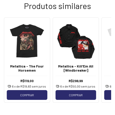
Produtos similares
Metallica - The Four
Metallica - Kill'Em All
M
Horsemen
[Windbreaker]
R$119,00
R$299,99
6
x de
R$19,83
sem juros
6
x de
R$50,00
sem juros
6
x
COMPRAR
COMPRAR