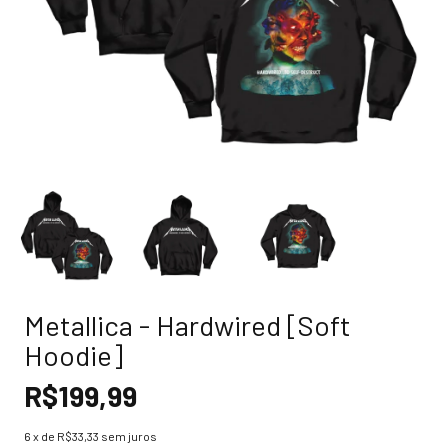
Metallica - Hardwired [Soft
Hoodie]
R$199,99
6
x de
R$33,33
sem juros