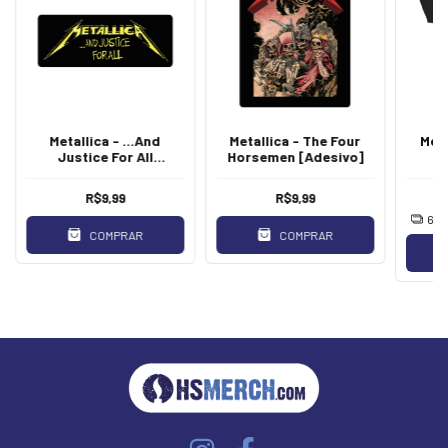
Metallica - ...And
Metallica - The Four
Meta
Justice For All
Horsemen [Adesivo]
[Adesivo]
R$9,99
R$9,99
6
x
COMPRAR
COMPRAR