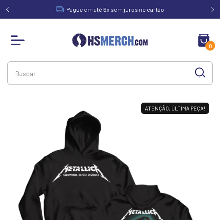
acima de
Pague em até 6x sem juros no cartão
0
ATENÇÃO, ÚLTIMA PEÇA!