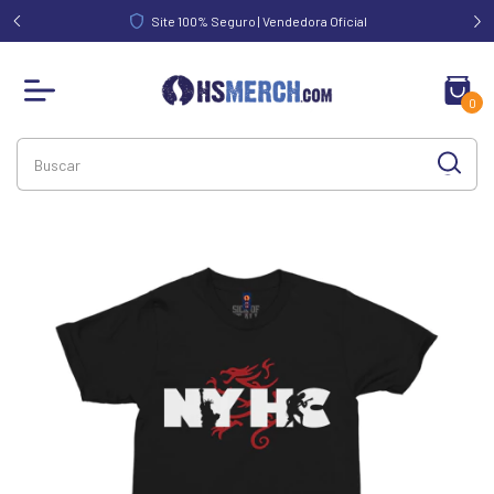
FRETE GRÁTIS acima de R$ 340,00 | Norte e Nordeste acima de
R$ 390,00
0