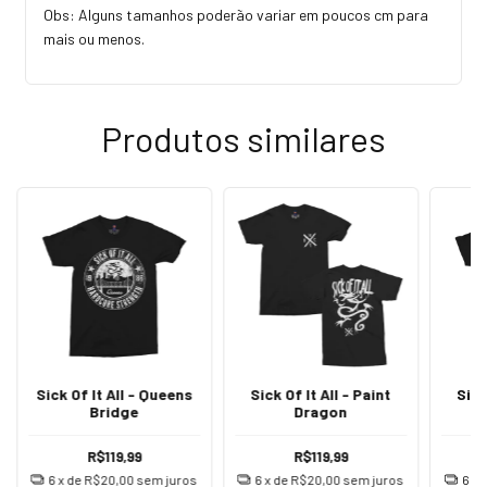
Obs: Alguns tamanhos poderão variar em poucos cm para
mais ou menos.
Produtos similares
Sick Of It All - Queens
Sick Of It All - Paint
Sick
Bridge
Dragon
R$119,99
R$119,99
6
x de
R$20,00
sem juros
6
x de
R$20,00
sem juros
6
x 