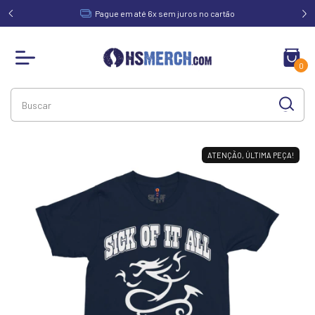
acima de
Pague em até 6x sem juros no cartão
0
ATENÇÃO, ÚLTIMA PEÇA!