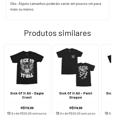
Obs: Alguns tamanhos poderão variar em poucos cm para
mais ou menos.
Produtos similares
Sick Of It All - Eagle
Sick Of It All - Paint
Sick 
Crest
Dragon
R$119,99
R$119,99
6
x de
R$20,00
sem juros
6
x de
R$20,00
sem juros
6
x 