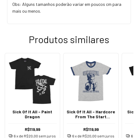
Obs: Alguns tamanhos poderão variar em poucos cm para
mais ou menos.
Produtos similares
Sick Of It All - Paint
Sick Of It All - Hardcore
Sick 
Dragon
From The Start
[Ringer]
R$119,99
R$119,99
6
x de
R$20,00
sem juros
6
x de
R$20,00
sem juros
6
x 