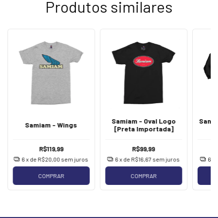
Produtos similares
Samiam - Oval Logo
Samia
Samiam - Wings
[Preta Importada]
[
R$119,99
R$99,99
6
x de
R$20,00
sem juros
6
x de
R$16,67
sem juros
6
x
COMPRAR
COMPRAR