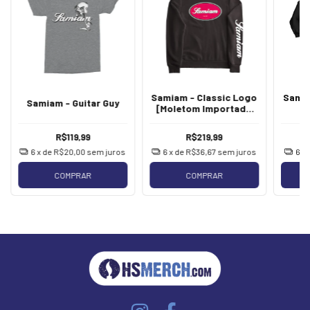
Samiam - Classic Logo
Samia
Samiam - Guitar Guy
[Moletom Importado
[
Chile]
R$119,99
R$219,99
6
x de
R$20,00
sem juros
6
x de
R$36,67
sem juros
6
x
COMPRAR
COMPRAR