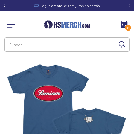
acima de
Pague em até 6x sem juros no cartão
0