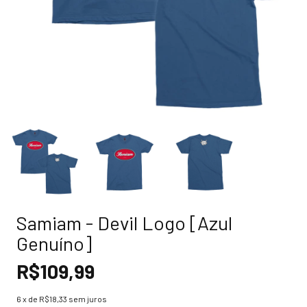
Samiam - Devil Logo [Azul
Genuíno]
R$109,99
6
x de
R$18,33
sem juros