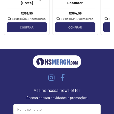
[Preta]
Shoulder
[
R$99,99
R$84,99
6
x de
R$16,67
sem juros
6
x de
R$14,17
sem juros
6
x
COMPRAR
COMPRAR
Assine nossa newsletter
Receba nossas novidades e promoções