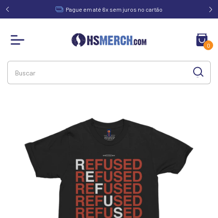
acima de
Pague em até 6x sem juros no cartão
0