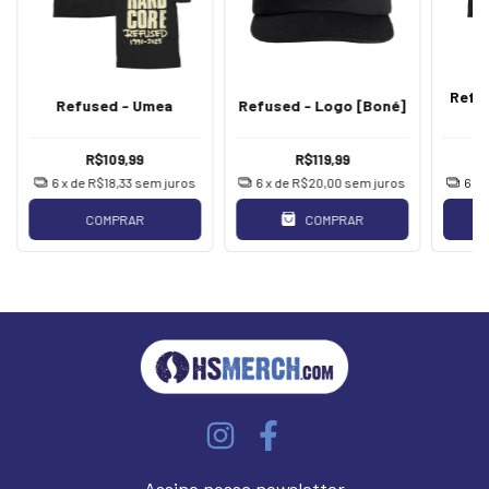
Refu
Refused - Umea
Refused - Logo [Boné]
R$109,99
R$119,99
6
x de
R$18,33
sem juros
6
x de
R$20,00
sem juros
6
x 
COMPRAR
COMPRAR
Assine nossa newsletter