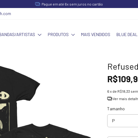
Pague em até 6x sem juros no cartão
ch.com
BANDAS/ARTISTAS
PRODUTOS
MAIS VENDIDOS
BLUE DEAL
Refused
R$109,9
6
x de
R$18,33
sem
Ver mais detal
Tamanho