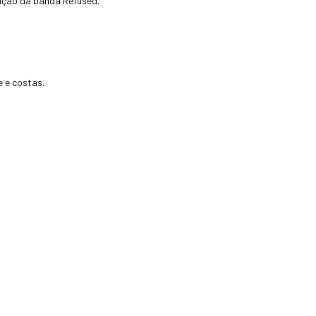
zação da banda Refused.
 e costas.