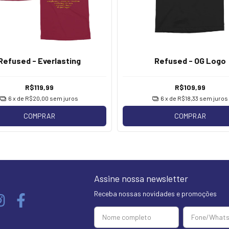
Refused - Everlasting
Refused - OG Logo
R$119,99
R$109,99
6
x de
R$20,00
sem juros
6
x de
R$18,33
sem juros
COMPRAR
COMPRAR
Assine nossa newsletter
Receba nossas novidades e promoções