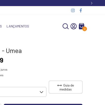
S
LANÇAMENTOS
0
 - Umea
9
 juros
hes
Guia de
medidas