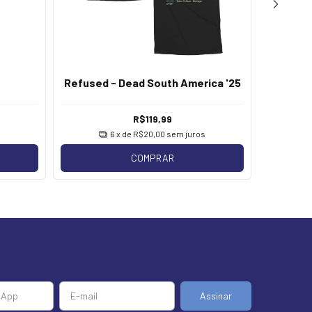
Refused - Dead South America '25
Ref
R$119,99
6
x de
R$20,00
sem juros
COMPRAR