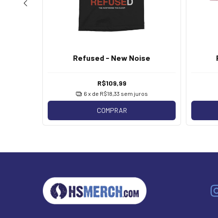
and
Refused - New Noise
R$109,99
os
6
x de
R$18,33
sem juros
COMPRAR