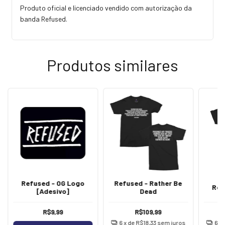
Produto oficial e licenciado vendido com autorização da
banda Refused.
Produtos similares
Refused - OG Logo
Refused - Rather Be
Ref
[Adesivo]
Dead
R$9,99
R$109,99
6
x de
R$18,33
sem juros
6
x