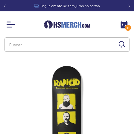
acima de
Pague em até 6x sem juros no cartão
0