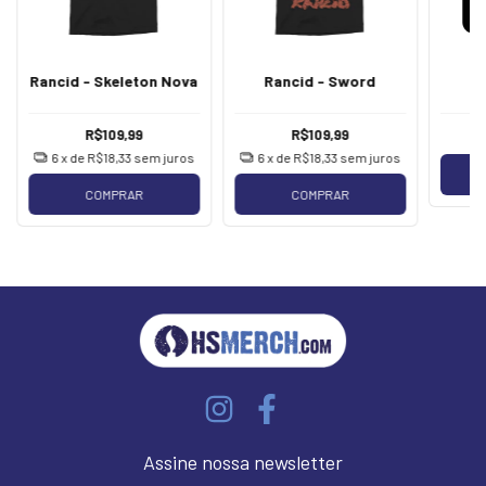
R
Rancid - Skeleton Nova
Rancid - Sword
R$109,99
R$109,99
6
x de
R$18,33
sem juros
6
x de
R$18,33
sem juros
COMPRAR
COMPRAR
Assine nossa newsletter