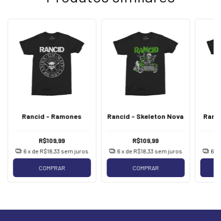
Rancid - Ramones
Rancid - Skeleton Nova
Ranc
R$109,99
R$109,99
6
x de
R$18,33
sem juros
6
x de
R$18,33
sem juros
6
x
COMPRAR
COMPRAR