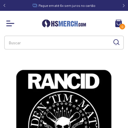
acima de
Pague em até 6x sem juros no cartão
0