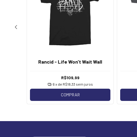
r Comes
Rancid - Life Won't Wait Wall
R$109,99
os
6
x de
R$18,33
sem juros
COMPRAR