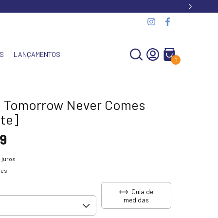
S
LANÇAMENTOS
0
- Tomorrow Never Comes
ite]
9
 juros
hes
Guia de
medidas