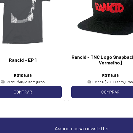
Rancid - TNC Logo Snapbac
Rancid - EP 1
Vermelho]
R$109,99
R$119,99
6
x de
R$18,33
sem juros
6
x de
R$20,00
sem juros
COMPRAR
COMPRAR
Assine nossa newsletter