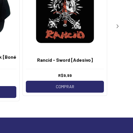
k [Boné
Rancid - Sword [Adesivo]
Rancid -
R$9,99
COMPRAR