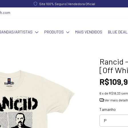
FRETE GRÁTIS acima de R$ 340,00 | Norte e Nordeste acima de R$ 390,00
ch.com
BANDAS/ARTISTAS
PRODUTOS
MAIS VENDIDOS
BLUE DEAL
Rancid 
[Off Wh
R$109,9
6
x de
R$18,33
sem
Ver mais detal
Tamanho