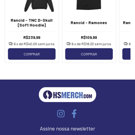
Rancid - TNC D-Skull
Rancid - Ramones
Ranci
[Soft Hoodie]
R$239,99
R$109,99
6
x de
R$40,00
sem juros
6
x de
R$18,33
sem juros
6
x
COMPRAR
COMPRAR
Assine nossa newsletter