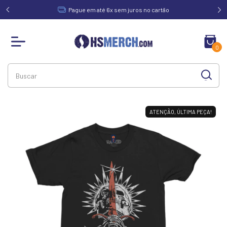
acima de
Pague em até 6x sem juros no cartão
0
ATENÇÃO, ÚLTIMA PEÇA!