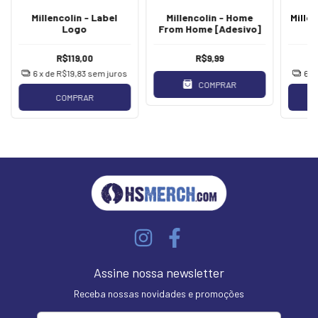
Millencolin - Label
Millencolin - Home
Millen
Logo
From Home [Adesivo]
R$119,00
R$9,99
6
x de
R$19,83
sem juros
6
x
COMPRAR
COMPRAR
Assine nossa newsletter
Receba nossas novidades e promoções