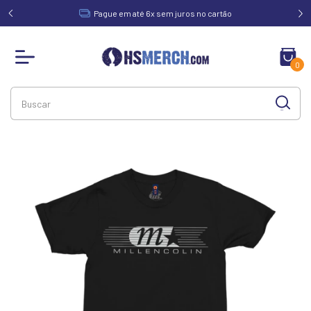
acima de
Pague em até 6x sem juros no cartão
0