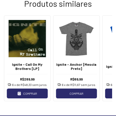
Produtos similares
Ignite - Call On My
Ignite - Anchor [Mescla
Ignit
Brothers [LP]
Preto]
R$289,99
R$69,99
6
x de
R$48,33
sem juros
6
x de
R$11,67
sem juros
6
x
COMPRAR
COMPRAR