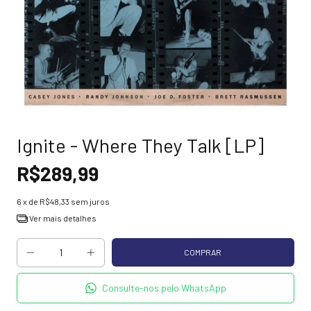
Ignite - Where They Talk [LP]
R$289,99
6
x de
R$48,33
sem juros
Ver mais detalhes
Consulte-nos pelo WhatsApp