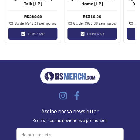
Talk [LP]
Home [LP]
You
R$289,99
R$360,00
6
x de
R$48,33
sem juros
6
x de
R$60,00
sem juros
6
x
COMPRAR
COMPRAR
Assine nossa newsletter
Receba nossas novidades e promoções