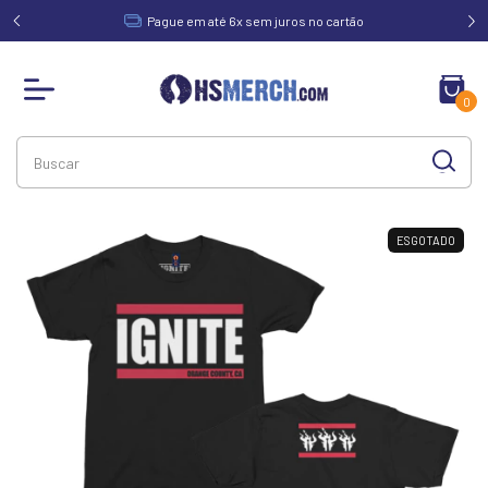
acima de
Pague em até 6x sem juros no cartão
0
ESGOTADO