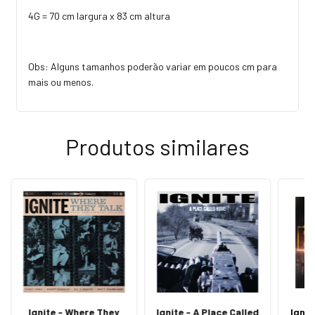
4G = 70 cm largura x 83 cm altura
Obs: Alguns tamanhos poderão variar em poucos cm para
mais ou menos.
Produtos similares
Ignite - Where They
Ignite - A Place Called
Ignit