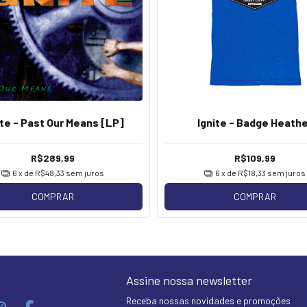
ite - Past Our Means [LP]
Ignite - Badge Heathe
R$289,99
R$109,99
6
x de
R$48,33
sem juros
6
x de
R$18,33
sem juros
COMPRAR
COMPRAR
Assine nossa newsletter
Receba nossas novidades e promoções