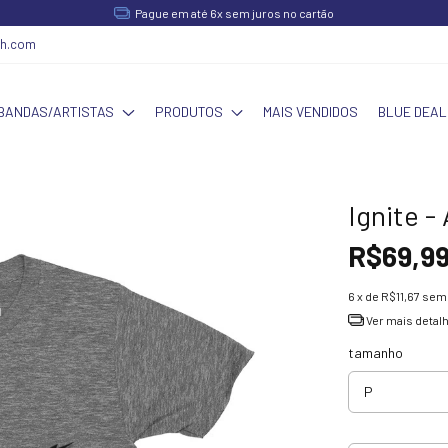
Pague em até 6x sem juros no cartão
ch.com
BANDAS/ARTISTAS
PRODUTOS
MAIS VENDIDOS
BLUE DEAL
Ignite -
R$69,9
6
x de
R$11,67
sem 
Ver mais detal
tamanho