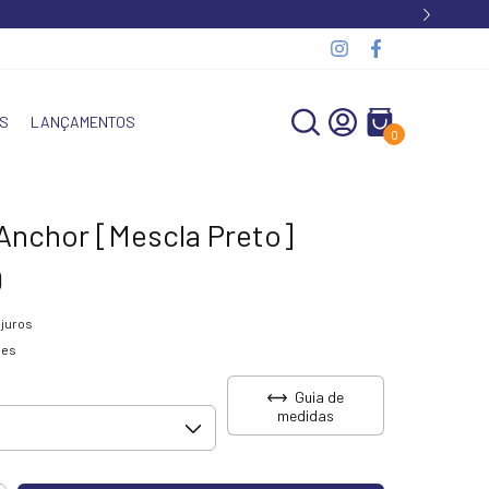
S
LANÇAMENTOS
0
 Anchor [Mescla Preto]
9
juros
hes
Guia de
medidas