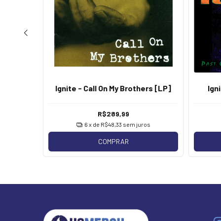
un
Ignite - Call On My Brothers [LP]
Ign
R$289,99
os
6
x de
R$48,33
sem juros
COMPRAR