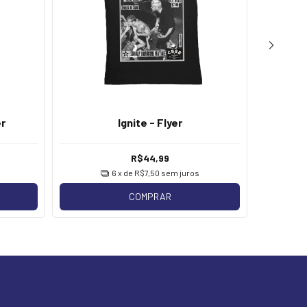
r
Ignite - Flyer
Ignite 
R$44,99
6
x de
R$7,50
sem juros
COMPRAR