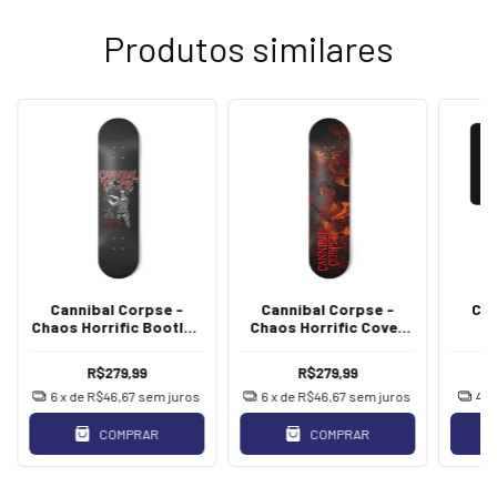
Produtos similares
Cannibal Corpse -
Cannibal Corpse -
Can
Chaos Horrific Bootleg
Chaos Horrific Cover
- Skateboard
Skateboard
R$279,99
R$279,99
6
x de
R$46,67
sem juros
6
x de
R$46,67
sem juros
4
x
COMPRAR
COMPRAR