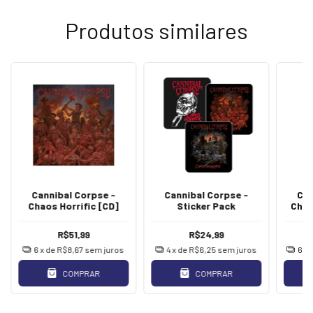
Produtos similares
Cannibal Corpse -
Cannibal Corpse -
Can
Chaos Horrific [CD]
Sticker Pack
Chao
R$51,99
R$24,99
6
x de
R$8,67
sem juros
4
x de
R$6,25
sem juros
6
x 
COMPRAR
COMPRAR